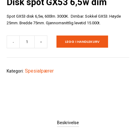
Disk spot GX53 6,5w dim
Spot GX53 disk 6,5w, 600lm. 3000K. Dimbar. Sokkel GX53. Høyde
25mm. Bredde 75mm. Gjennomsnittlig levetid 15.000t.
Disk
LEGG I HANDLEKURV
-
+
spot
GX53
6,5w
Spesialpærer
Kategori:
dim
antall
Beskrivelse