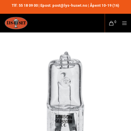
Tlf:
55 18 09 00
| Epost: post@lys-huset.no | Åpent 10-19 (16)
0