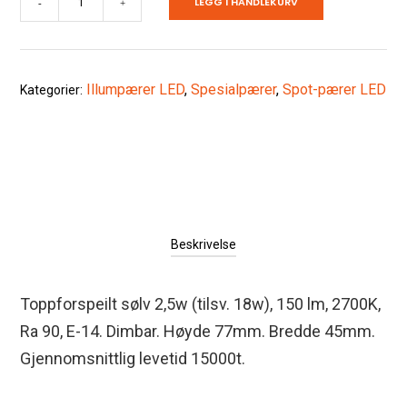
LEGG I HANDLEKURV
-
+
2,5w
dim
antall
Illumpærer LED
,
Spesialpærer
,
Spot-pærer LED
Kategorier:
Beskrivelse
Toppforspeilt sølv 2,5w (tilsv. 18w), 150 lm, 2700K,
Ra 90, E-14. Dimbar. Høyde 77mm. Bredde 45mm.
Gjennomsnittlig levetid 15000t.