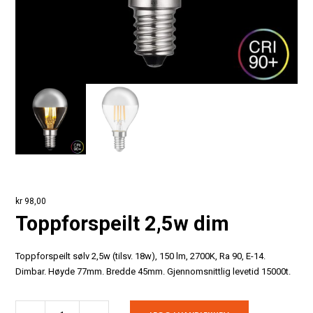
kr
98,00
Toppforspeilt 2,5w dim
Toppforspeilt sølv 2,5w (tilsv. 18w), 150 lm, 2700K, Ra 90, E-14.
Dimbar. Høyde 77mm. Bredde 45mm. Gjennomsnittlig levetid 15000t.
Toppforspeilt