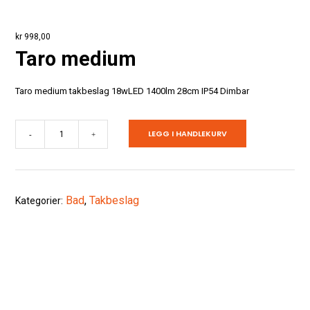
kr
998,00
Taro medium
Taro medium takbeslag 18wLED 1400lm 28cm IP54 Dimbar
Taro
LEGG I HANDLEKURV
-
+
medium
antall
Bad
,
Takbeslag
Kategorier: