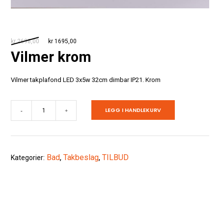
Opprinnelig
Nåværende
kr
2698,00
kr
1695,00
pris
pris
Vilmer krom
var:
er:
kr 2698,00.
kr 1695,00.
Vilmer takplafond LED 3x5w 32cm dimbar IP21. Krom
Vilmer
LEGG I HANDLEKURV
-
+
krom
antall
Bad
,
Takbeslag
,
TILBUD
Kategorier: