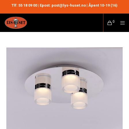
Tlf:
55 18 09 00
| Epost: post@lys-huset.no | Åpent 10-19 (16)
0