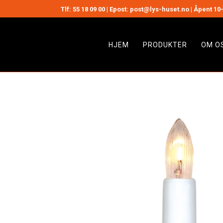
Tlf:
55 18 09 00
| Epost: post@lys-huset.no | Åpent 10-
HJEM
PRODUKTER
OM O