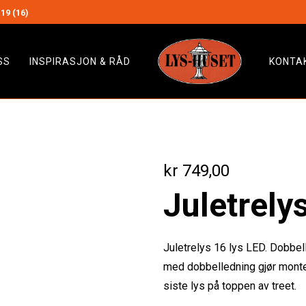
19 (16)
SS
INSPIRASJON & RÅD
KONTA
kr
749,00
Juletrely
Juletrelys 16 lys LED. Dobbel
med dobbelledning gjør monter
siste lys på toppen av treet.