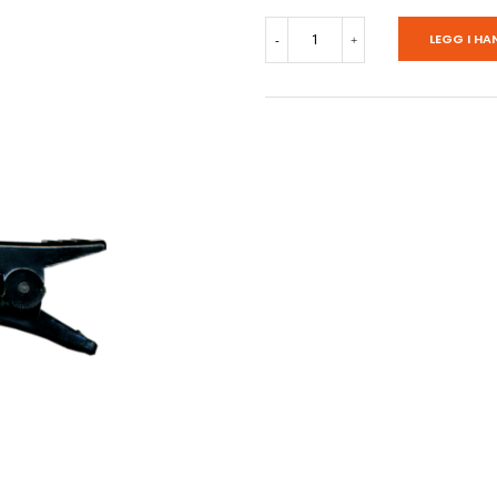
Juletrelys
LEGG I HA
-
+
16
LED
antall