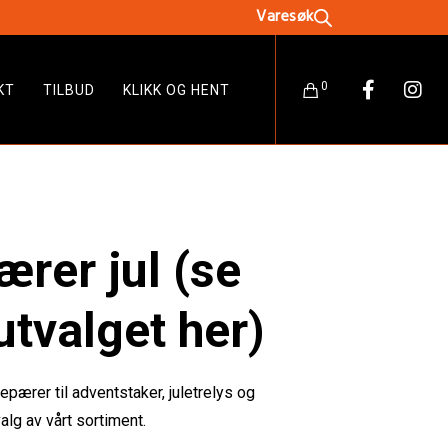
0
KT
TILBUD
KLIKK OG HENT
rer jul (se
utvalget her)
vepærer til adventstaker, juletrelys og
valg av vårt sortiment.