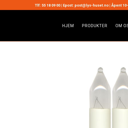
Tlf:
55 18 09 00
| Epost: post@lys-huset.no | Åpent 10-
HJEM
PRODUKTER
OM O