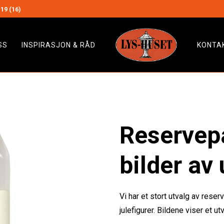
19 (16)
SS
INSPIRASJON & RÅD
KONTA
Reservepæ
bilder av 
Vi har et stort utvalg av reser
julefigurer. Bildene viser et ut