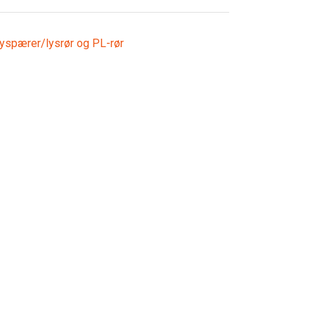
yspærer/lysrør og PL-rør