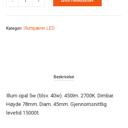
LEGG I HANDLEKURV
-
+
opal
5w
dim
Illumpærer LED
Kategori:
antall
Beskrivelse
Illum opal 5w (tilsv. 40w). 450lm. 2700K. Dimbar.
Høyde 78mm. Diam. 45mm. Gjennomsnittlig
levetid 15000t.