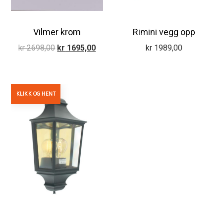
Vilmer krom
Rimini vegg opp
Opprinnelig
Nåværende
kr
2698,00
kr
1695,00
kr
1989,00
pris
pris
var:
er:
kr 2698,00.
kr 1695,00.
KLIKK OG HENT