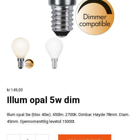
kr
149,00
Illum opal 5w dim
Illum opal 5w (tilsv. 40w). 450lm. 2700K. Dimbar. Høyde 78mm. Diam.
45mm. Gjennomsnittlig levetid 15000t.
Illum