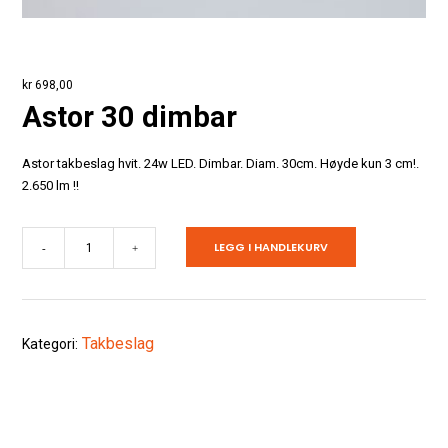
kr
698,00
Astor 30 dimbar
Astor takbeslag hvit. 24w LED. Dimbar. Diam. 30cm. Høyde kun 3 cm!.
2.650 lm !!
Astor
LEGG I HANDLEKURV
-
+
30
dimbar
antall
Takbeslag
Kategori: