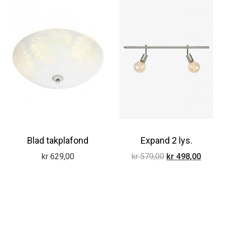
Blad takplafond
Expand 2 lys.
Opprinnelig
Nåvær
kr
629,00
kr
579,00
kr
498,00
pris
pris
var:
er:
kr 579,00.
kr 498,