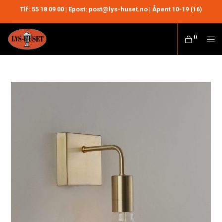
Tlf:
55 18 09 00
| Epost: post@lys-huset.no | Åpent 10-19 (16)
0