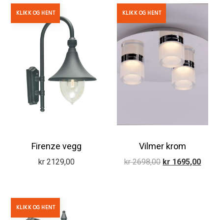
KLIKK OG HENT
KLIKK OG HENT
Firenze vegg
Vilmer krom
Opprinnelig
Nåvæ
kr
2129,00
kr
2698,00
kr
1695,00
pris
pris
var:
er:
kr 2698,00.
kr 16
KLIKK OG HENT