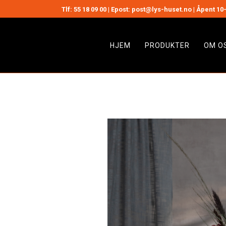
Tlf:
55 18 09 00
| Epost: post@lys-huset.no | Åpent 10-
HJEM
PRODUKTER
OM O