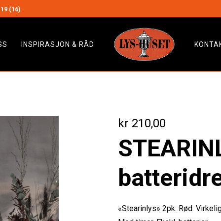
19 (16)
SS
INSPIRASJON & RÅD
KONTA
kr
210,00
STEARIN
batteridr
«Stearinlys» 2pk. Rød. Virkeli