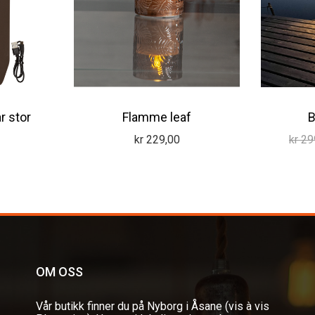
r stor
Flamme leaf
B
kr
229,00
kr
29
OM OSS
Vår butikk finner du på Nyborg i Åsane (vis à vis