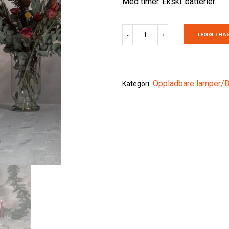
Med timer. Ekskl. batterier.
STEARINLYS
LEGG I HA
-
+
batteridrevet
antall
Oppladbare lamper/Ba
Kategori: