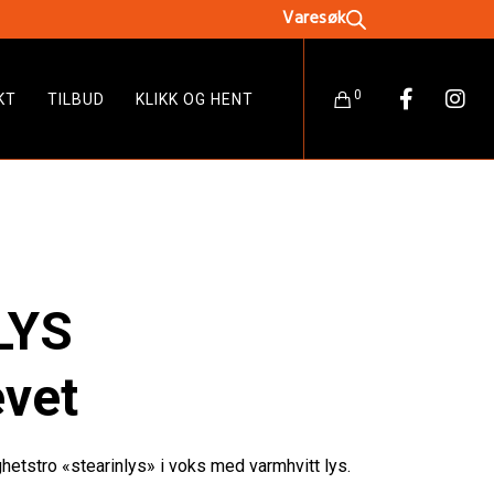
0
KT
TILBUD
KLIKK OG HENT
LYS
evet
ghetstro «stearinlys» i voks med varmhvitt lys.