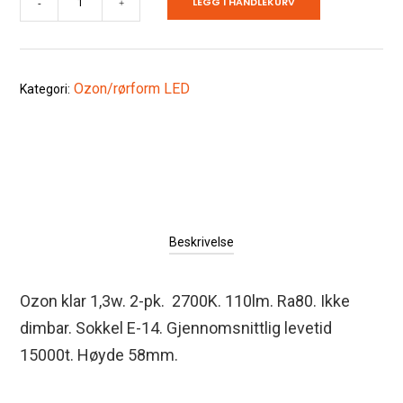
LEGG I HANDLEKURV
-
+
klar
1,3w
2-
Ozon/rørform LED
Kategori:
pk.
antall
Beskrivelse
Ozon klar 1,3w. 2-pk. 2700K. 110lm. Ra80. Ikke
dimbar. Sokkel E-14. Gjennomsnittlig levetid
15000t. Høyde 58mm.