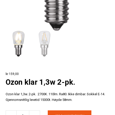
kr
159,00
Ozon klar 1,3w 2-pk.
Ozon klar 1,3w. 2-pk. 2700K. 110lm. Ra80. Ikke dimbar. Sokkel E-14.
Gjennomsnittlig levetid 15000t. Høyde 58mm.
Ozon