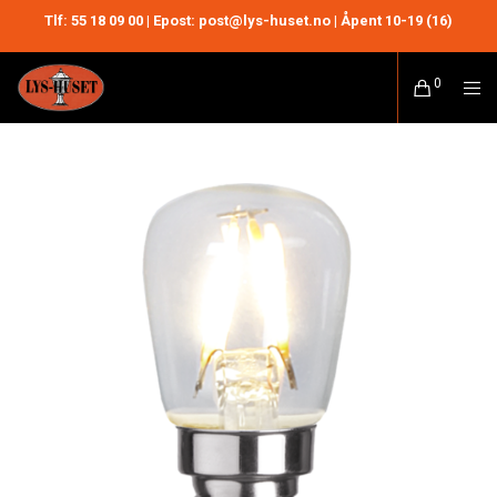
Tlf:
55 18 09 00
| Epost: post@lys-huset.no | Åpent 10-19 (16)
0