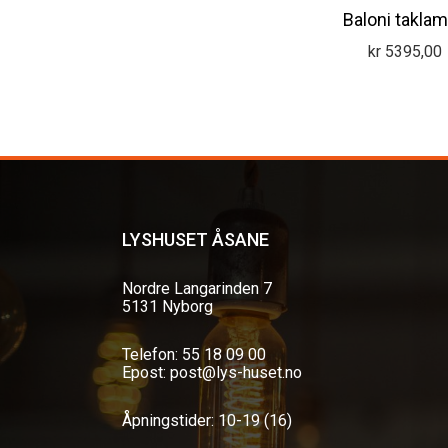
Baloni takla
kr
5395,00
LYSHUSET ÅSANE
Nordre Langarinden 7
5131 Nyborg
Telefon: 55 18 09 00
Epost: post@lys-huset.no
Åpningstider: 10-19 (16)