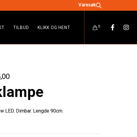
0
KT
TILBUD
KLIKK OG HENT
nelig
Nåværende
,00
pris
klampe
er:
,00.
kr 2495,00.
5w LED. Dimbar. Lengde 90cm.