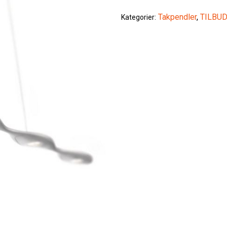
Takpendler
,
TILBU
Kategorier: