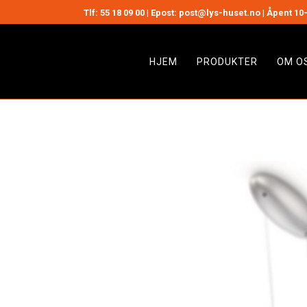
Tlf:
55 18 09 00
| Epost: post@lys-huset.no | Åpent 10-
HJEM
PRODUKTER
OM O