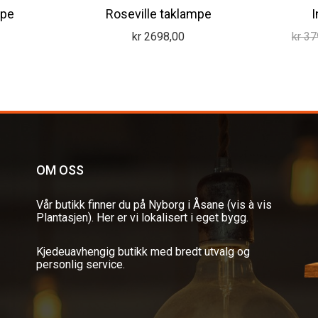
mpe
Roseville taklampe
I
kr
2698,00
kr
37
OM OSS
Vår butikk finner du på Nyborg i Åsane (vis à vis
Plantasjen). Her er vi lokalisert i eget bygg.
Kjedeuavhengig butikk med bredt utvalg og
personlig service.