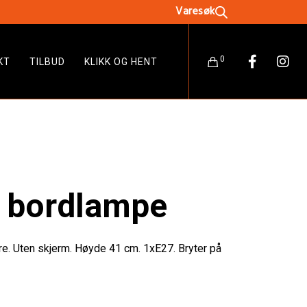
0
KT
TILBUD
KLIKK OG HENT
 bordlampe
re. Uten skjerm. Høyde 41 cm. 1xE27. Bryter på