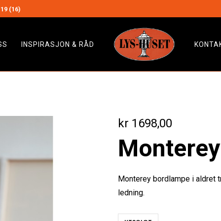
19 (16)
SS
INSPIRASJON & RÅD
KONTA
kr
1698,00
Monterey
Monterey bordlampe i aldret t
ledning.