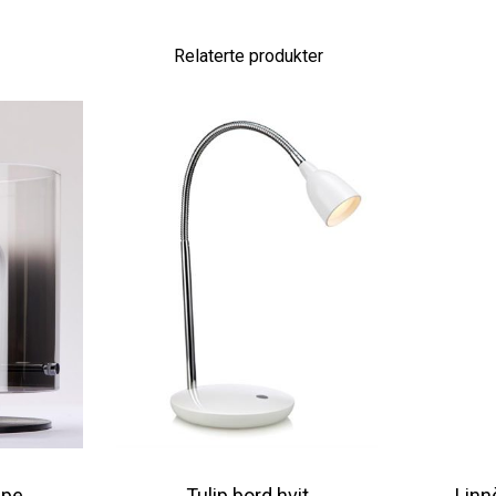
Relaterte produkter
mpe
Tulip bord hvit
Linn