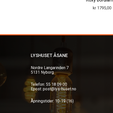
kr
1795,00
LYSHUSET ÅSANE
Nordre Langarinden 7
5131 Nyborg
Telefon: 55 18 09 00
Epost: post@lys-huset.no
Åpningstider: 10-19 (16)