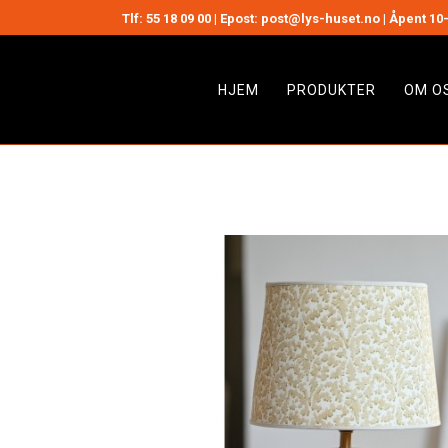
Tlf:
55 18 09 00
| Epost: post@lys-huset.no | Åpent 10-
HJEM
PRODUKTER
OM O