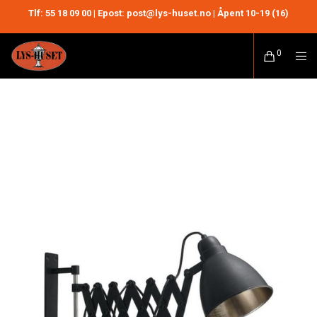
Tlf:
55 18 09 00
| Epost: post@lys-huset.no | Åpent 10-19 (16)
0