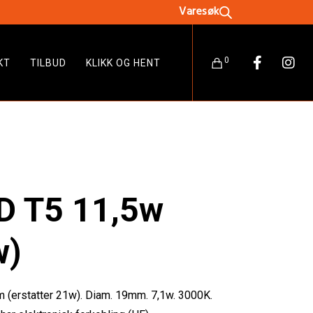
0
KT
TILBUD
KLIKK OG HENT
ED T5 11,5w
w)
(erstatter 21w). Diam. 19mm. 7,1w. 3000K.