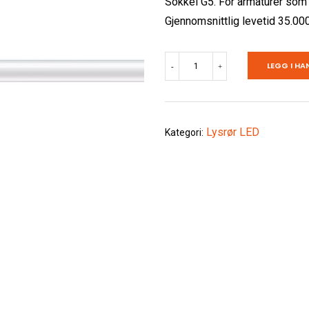
Sokkel G5. For armaturer som 
Gjennomsnittlig levetid 35.000
Lysrør
LEGG I HA
-
+
LED
T5
11,5w
Lysrør LED
Kategori:
(tilsv.
21w)
antall