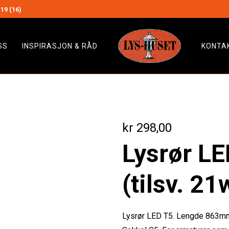
19 (16)
SS
INSPIRASJON & RÅD
KONTA
kr
298,00
Lysrør L
(tilsv. 21
Lysrør LED T5. Lengde 863mm 