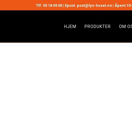
Tlf:
55 18 09 00
| Epost: post@lys-huset.no | Åpent 10-
HJEM
PRODUKTER
OM O