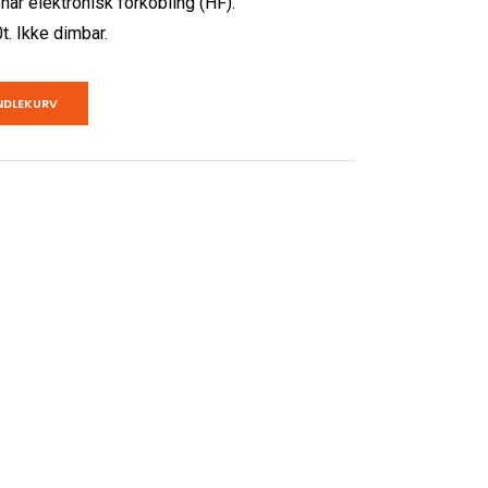
har elektronisk forkobling (HF).
t. Ikke dimbar.
NDLEKURV