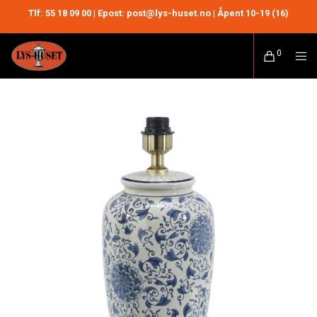
Tlf:
55 18 09 00
| Epost: post@lys-huset.no | Åpent 10-19 (16)
0