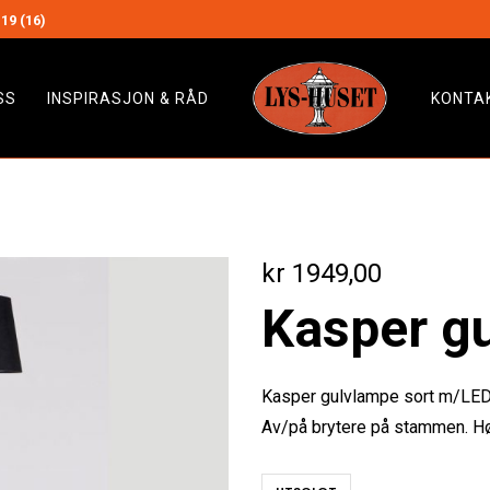
19 (16)
SS
INSPIRASJON & RÅD
KONTA
kr
1949,00
Kasper g
Kasper gulvlampe sort m/LED
Av/på brytere på stammen. H