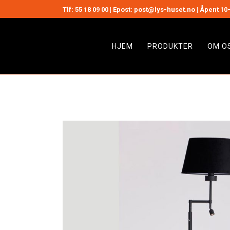
Tlf:
55 18 09 00
| Epost: post@lys-huset.no | Åpent 10-
HJEM
PRODUKTER
OM O