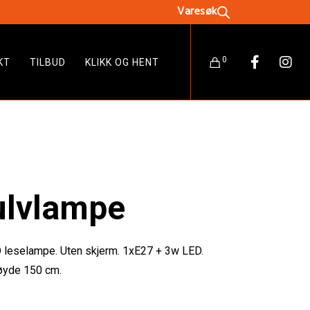
0
KT
TILBUD
KLIKK OG HENT
ulvlampe
 leselampe. Uten skjerm. 1xE27 + 3w LED.
øyde 150 cm.