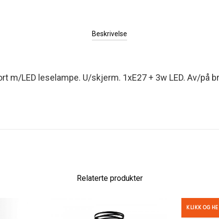
Beskrivelse
rt m/LED leselampe. U/skjerm. 1xE27 + 3w LED. Av/på b
Relaterte produkter
KLIKK OG H