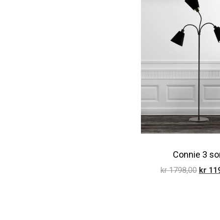
Connie 3 so
Opprin
kr
1798,00
kr
119
pris
var:
kr 179