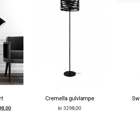
rt
Cremella gulvlampe
Sw
nelig
Nåværende
8,00
kr
3298,00
pris
er:
8,00.
kr 1198,00.