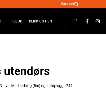
0
KT
TILBUD
KLIKK OG HENT
s utendørs
D- lys. Med ledning (5m) og trafoplugg IP44.