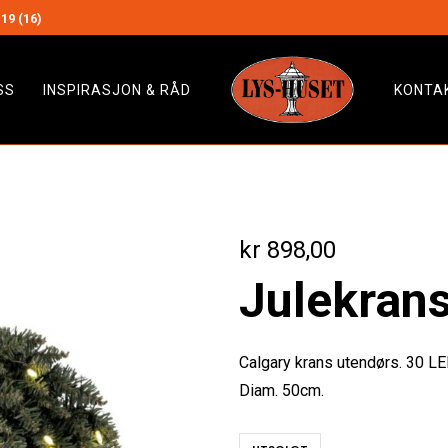
19 (16)
SS
INSPIRASJON & RÅD
KONTA
kr
898,00
Julekran
Calgary krans utendørs. 30 LE
Diam. 50cm.