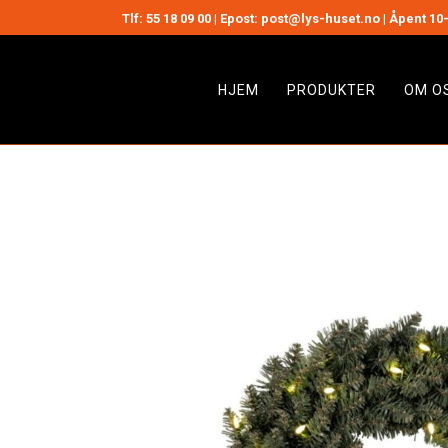
Tlf:
55 18 09 00
| Epost: post@lys-huset.no | Åpent 10-
HJEM
PRODUKTER
OM O