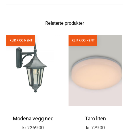
Relaterte produkter
KLIKK OG HENT
KLIKK OG HENT
Modena vegg ned
Taro liten
kr
2269,00
kr
779,00