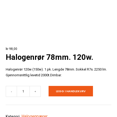
kr
98,00
Halogenrør 78mm. 120w.
Halogenrør 120w (150w). 1 pk. Lengde 78mm. Sokkel R7s. 2250 lm.
Gjennomsnittlig levetid 2000t.Dimbar.
Halogenrør
LEGG I HANDLEKURV
-
+
78mm.
120w.
antall
Halogenpærer
Kategori: