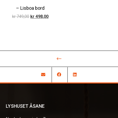
– Lisboa bord
Opprinnelig
Nåværende
kr
749,00
kr
498,00
pris
pris
var:
er:
kr 749,00.
kr 498,00.
LYSHUSET ÅSANE