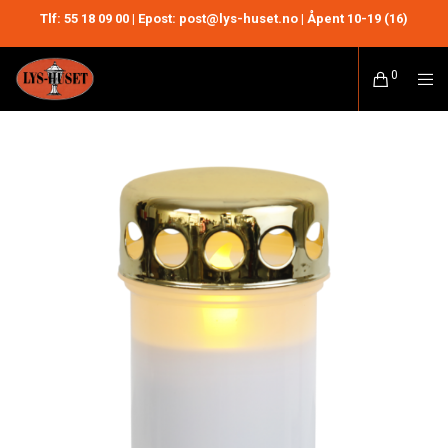
Tlf:
55 18 09 00
| Epost: post@lys-huset.no | Åpent 10-19 (16)
0