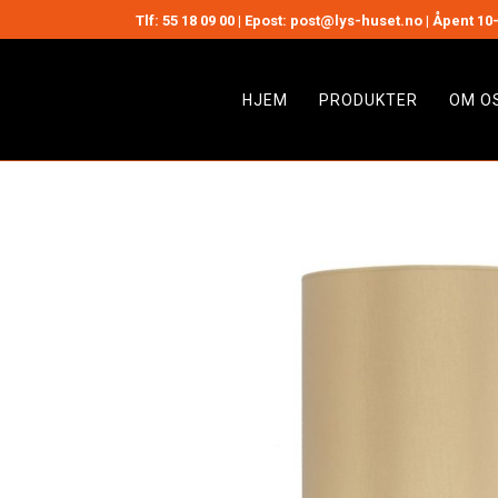
Tlf:
55 18 09 00
| Epost: post@lys-huset.no | Åpent 10-
HJEM
PRODUKTER
OM O