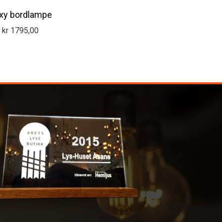
xy bordlampe
kr
1795,00