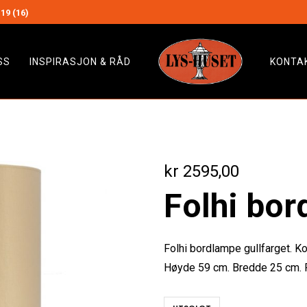
19 (16)
SS
INSPIRASJON & RÅD
KONTA
kr
2595,00
Folhi bo
Folhi bordlampe gullfarget. K
Høyde 59 cm. Bredde 25 cm. Pr