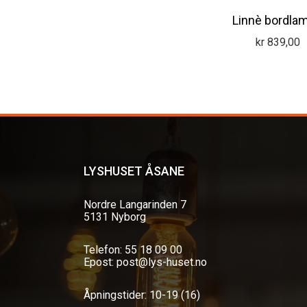
Linnè bordla
kr
839,00
LYSHUSET ÅSANE
Nordre Langarinden 7
5131 Nyborg
Telefon: 55 18 09 00
Epost: post@lys-huset.no
Åpningstider: 10-19 (16)