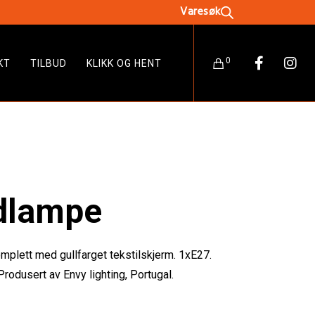
0
KT
TILBUD
KLIKK OG HENT
rdlampe
omplett med gullfarget tekstilskjerm. 1xE27.
odusert av Envy lighting, Portugal.