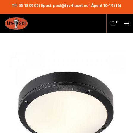
Tlf:
55 18 09 00
| Epost: post@lys-huset.no | Åpent 10-19 (16)
0