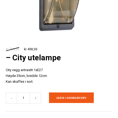
Opprinnelig
Nåværende
kr
759,00
kr
498,00
pris
pris
– City utelampe
var:
er:
kr 759,00.
kr 498,00.
City vegg antrasitt 1xE27
Høyde 35cm, bredde 12cm.
Kan skaffes i sort.
-
LEGG I HANDLEKURV
-
+
City
utelampe
antall