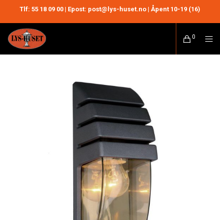
Tlf:
55 18 09 00
| Epost: post@lys-huset.no | Åpent 10-19 (16)
0