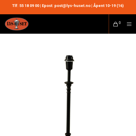
Tlf:
55 18 09 00
| Epost: post@lys-huset.no | Åpent 10-19 (16)
0