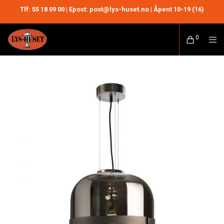
Tlf:
55 18 09 00
| Epost: post@lys-huset.no | Åpent 10-19 (16)
0