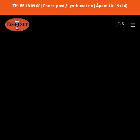
Tlf:
55 18 09 00
| Epost: post@lys-huset.no | Åpent 10-19 (16)
0