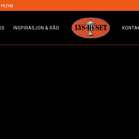
19 (16)
SS
INSPIRASJON & RÅD
KONTA