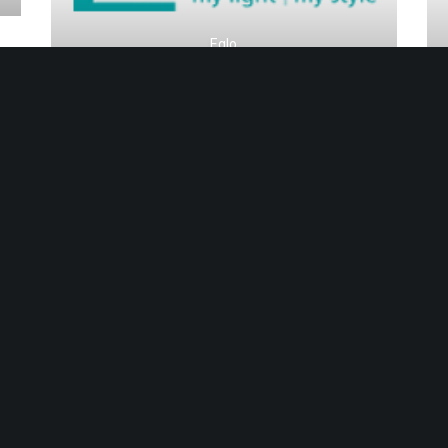
Eglo
Trend Collection
OM OSS
Vår butikk finner du på Nyborg i Åsane (vis à vis
Plantasjen). Her er vi lokalisert i eget bygg.