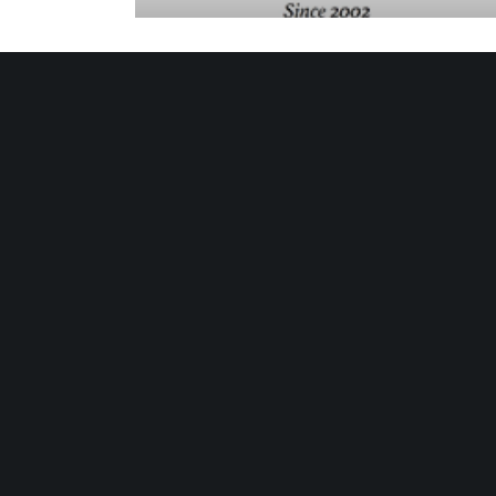
LYSHUSET ÅSANE
Nordre Langarinden 7
5131 Nyborg