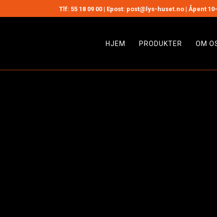
Tlf:
55 18 09 00
| Epost: post@lys-huset.no | Åpent 10-
HJEM
PRODUKTER
OM O