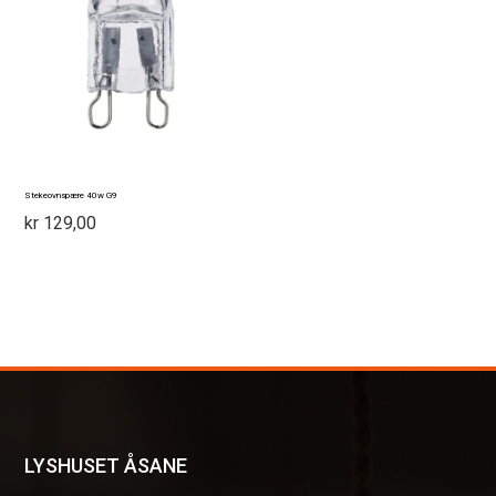
Stekeovnspære 40w G9
kr
129,00
LYSHUSET ÅSANE