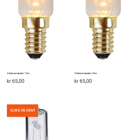
Stekeovnspære 15w
Stekeovnspære 25w
kr
65,00
kr
65,00
KLIKK OG HENT